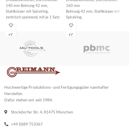
D
140 mm Bohrung 42 mm,
160 mm
2
Stahlkörper mit Spiralring,
Bohrung 42 mm, Stahlkörper mit
B
zentrisch spannend, mit je 1 Satz
Spiralring,
S
Dreh- und Bohrbacken (im Futter
zentrisch spannend, mit je 1 Satz
z
ausgeschliffen), max. zulässige
Dreh-
D
Drehzahl 5000 U/min., mit
und Bohrbacken (im Futter
u
Aufnahme DIN ISO 702- 3/5 (DIN
ausgeschliffen),
a
55027/5)
max. zulässige Drehzahl 4600
m
U/min., mit
U
Aufnahme DIN ISO 702-3/5 (DIN
A
55027/5)
5
Hochwertige Produktions- und Fertigungsgüter namhafter
Hersteller.
Dafür stehen wir seit 1984.
Stockdorfer Str. 4, 81475 München
+49 (0)89 753367