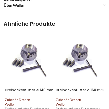
Über Weiler
Ähnliche Produkte
Dreibackenfutter ø 140 mm
Dreibackenfutter ø 160 mm
D
Zubehör Drehen
Zubehör Drehen
Weiler
Weiler
Z
W
Dreibackenfutter, Durchmesser
Dreibackenfutter, Durchmesser