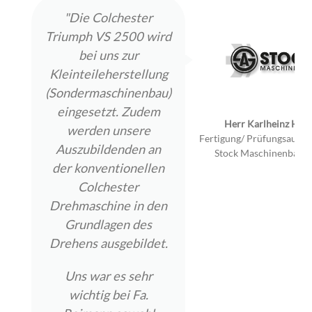
"Die Colchester
Triumph VS 2500 wird
bei uns zur
Kleinteileherstellung
(Sondermaschinenbau)
eingesetzt. Zudem
g
Herr Karlheinz Hell
werden unsere
treng GbR
Fertigung/ Prüfungsaussc
Auszubildenden an
Stock Maschinenbau
der konventionellen
Colchester
Drehmaschine in den
Grundlagen des
Drehens ausgebildet.
Uns war es sehr
wichtig bei Fa.