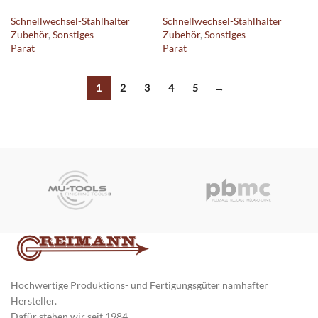
Schnellwechsel-Stahlhalter
Schnellwechsel-Stahlhalter
Zubehör
,
Sonstiges
Zubehör
,
Sonstiges
Parat
Parat
1
2
3
4
5
→
Hochwertige Produktions- und Fertigungsgüter namhafter
Hersteller.
Dafür stehen wir seit 1984.