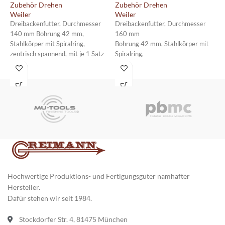
Zubehör Drehen
Zubehör Drehen
Weiler
Weiler
Z
W
Dreibackenfutter, Durchmesser
Dreibackenfutter, Durchmesser
D
140 mm Bohrung 42 mm,
160 mm
2
Stahlkörper mit Spiralring,
Bohrung 42 mm, Stahlkörper mit
B
zentrisch spannend, mit je 1 Satz
Spiralring,
S
Dreh- und Bohrbacken (im Futter
zentrisch spannend, mit je 1 Satz
z
ausgeschliffen), max. zulässige
Dreh-
D
Drehzahl 5000 U/min., mit
und Bohrbacken (im Futter
u
Aufnahme DIN ISO 702- 3/5 (DIN
ausgeschliffen),
a
55027/5)
max. zulässige Drehzahl 4600
m
U/min., mit
U
Aufnahme DIN ISO 702-3/5 (DIN
A
55027/5)
5
Hochwertige Produktions- und Fertigungsgüter namhafter
Hersteller.
Dafür stehen wir seit 1984.
Stockdorfer Str. 4, 81475 München