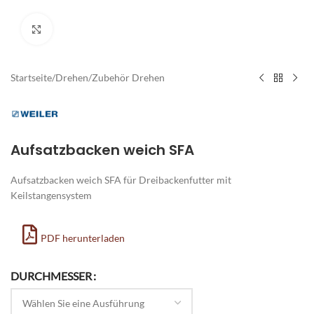
Zum Vergrößern klicken
Startseite
/
Drehen
/
Zubehör Drehen
Aufsatzbacken weich SFA
Aufsatzbacken weich SFA für Dreibackenfutter mit
Keilstangensystem
PDF herunterladen
Alternative:
DURCHMESSER