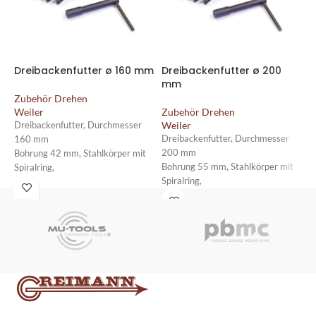
Dreibackenfutter ø 160 mm
Dreibackenfutter ø 200
B
mm
D
Zubehör Drehen
Weiler
Zubehör Drehen
Z
Weiler
W
Dreibackenfutter, Durchmesser
Dreibackenfutter, Durchmesser
B
160 mm
200 mm
D
Bohrung 42 mm, Stahlkörper mit
Bohrung 55 mm, Stahlkörper mit
Spiralring,
Spiralring,
zentrisch spannend, mit je 1 Satz
zentrisch spannend, mit je 1 Satz
Dreh-
Dreh-
und Bohrbacken (im Futter
und Bohrbacken (im Futter
ausgeschliffen),
ausgeschliffen),
max. zulässige Drehzahl 4600
max. zulässige Drehzahl 4000
U/min., mit
U/min., mit
Aufnahme DIN ISO 702-3/5 (DIN
Aufnahme DIN ISO 702-3/6 (DIN
55027/5)
55027/6)