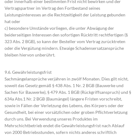
oder innerhalb einer bestimmten Frist nicht bewirken und der
Vertragspartner im Vertrag den Fortbestand seines
Leistungsinteresses an die Rechtzeitigkeit der Leistung gebunden
hat oder
c) besondere Umstände vorliegen, die unter Abwägung der
beiderseitigen Interessen den sofortigen Rücktritt rechtfertigen (§
323 Abs. 2 BGB), so kann der Besteller vom Vertrag zurücktreten
oder die Vergütung mindern. Etwaige Schadensersatzansprüche
bleiben hiervon unberührt.
9.6. Gewährleistungsfrist
Sachmängelansprüche verjähren in zwölf Monaten. Dies gilt nicht,
soweit das Gesetz gemäß § 438 Abs. 1 Nr. 2 BGB (Bauwerke und
Sachen für Bauwerke), § 479 Abs. 1 BGB (Rückgriffsanspruch) und §
634a Abs.1 Nr. 2 BGB (Baumängel) längere Fristen vorschreibt,
sowie in Fällen der Verletzung des Lebens, des Körpers oder der
Gesundheit, bei einer vorsätzlichen oder groben Pflichtverletzung
durch uns. Bei Verwendung unseres Produktes im
Mehrschichtbetrieb endet die Gewährleistungsfrist nach Ablauf
von 2000 Betriebsstunden, sofern nichts anderes schriftlich