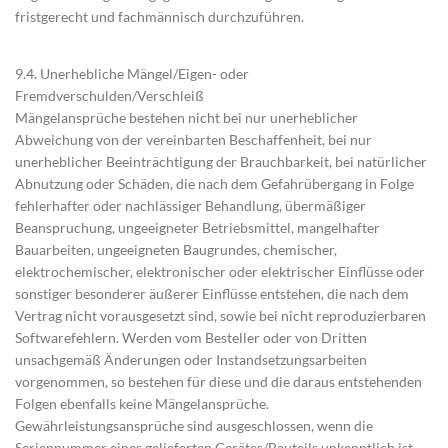
fristgerecht und fachmännisch durchzuführen.
9.4. Unerhebliche Mängel/Eigen- oder
Fremdverschulden/Verschleiß
Mängelansprüche bestehen nicht bei nur unerheblicher
Abweichung von der vereinbarten Beschaffenheit, bei nur
unerheblicher Beeinträchtigung der Brauchbarkeit, bei natürlicher
Abnutzung oder Schäden, die nach dem Gefahrübergang in Folge
fehlerhafter oder nachlässiger Behandlung, übermäßiger
Beanspruchung, ungeeigneter Betriebsmittel, mangelhafter
Bauarbeiten, ungeeigneten Baugrundes, chemischer,
elektrochemischer, elektronischer oder elektrischer Einflüsse oder
sonstiger besonderer äußerer Einflüsse entstehen, die nach dem
Vertrag nicht vorausgesetzt sind, sowie bei nicht reproduzierbaren
Softwarefehlern. Werden vom Besteller oder von Dritten
unsachgemäß Änderungen oder Instandsetzungsarbeiten
vorgenommen, so bestehen für diese und die daraus entstehenden
Folgen ebenfalls keine Mängelansprüche.
Gewährleistungsansprüche sind ausgeschlossen, wenn die
Seriennummer eines gelieferten Gerätes/Bauteils unkenntlich ist,