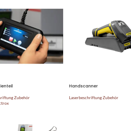
enteil
Handscanner
hriftung Zubehör
Laserbeschriftung Zubehör
ctrox