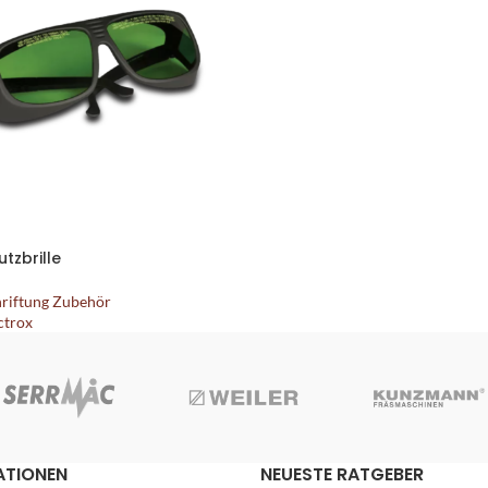
tzbrille
hriftung Zubehör
ctrox
ATIONEN
NEUESTE RATGEBER