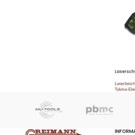
Laserschu
Laserbesc
Tykma-Ele
INFORM