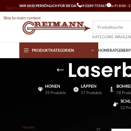
WIR SIND PERSÖNLICH FÜR SIE DA:
+49 (0)89 753367
Mo-Fr 8:00 - 1
Skip to navigation
Skip to main content
KATEGORIE WÄHLEN
PRODUKTKATEGORIEN
HOME
RATGEBER
P
Laser
HONEN
LÄPPEN
BOHRE
39 Produkte
37 Produkte
78 Prod
SCHL
52 Pr
PRODUKT-KATEGORIEN
Startseite
/
Honen
39