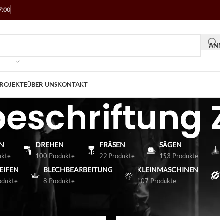
7:00
ANM
ROJEKTE
ÜBER UNS
KONTAKT
beschriftung
N
DREHEN
FRÄSEN
SÄGEN
ukte
100 Produkte
22 Produkte
153 Produkte
EIFEN
BLECHBEARBEITUNG
KLEINMASCHINEN
odukte
8 Produkte
107 Produkte
Laserbeschriftung
/
Laserbeschriftung Zubehör
Anzeigen
9
12