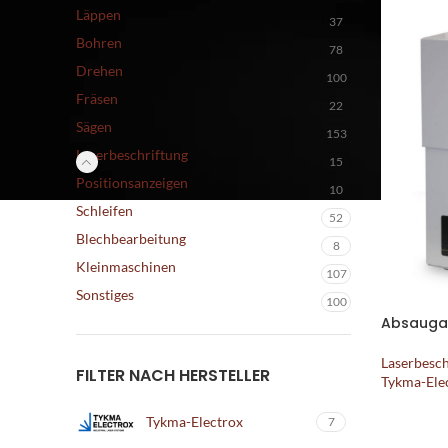
Läppen
37
Bohren
78
Drehen
100
Fräsen
22
Sägen
153
Laserbeschriftung
15
Positionsanzeigen
10
Schleifen
52
Blechbearbeitung
8
Kleinmaschinen
107
Sonstiges
100
Absauga
Laserbesc
FILTER NACH HERSTELLER
Tykma-Ele
Tykma-Electrox
7