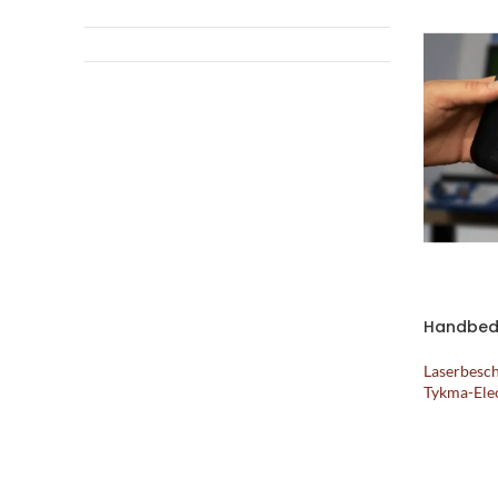
Handbedi
Laserbesc
Tykma-Ele