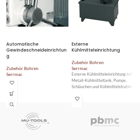
Automatische
Externe
S
Gewindeschneideinrichtun
Kühlmitteleinrichtung
g
Z
Zubehör Bohren
S
Zubehör Bohren
Serrmac
Serrmac
Externe Kühlmitteleinrichtung mit
Metall-Kühlmitteltank, Pumpe,
Schläuchen und Kühlmittelstrahler