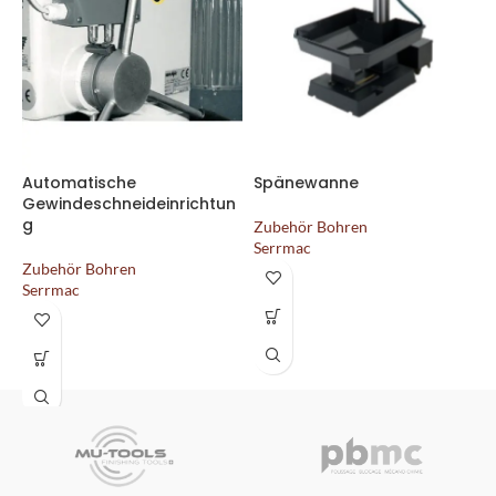
Automatische
Spänewanne
K
Gewindeschneideinrichtun
S
g
T
Zubehör Bohren
Serrmac
Zubehör Bohren
Z
Serrmac
S