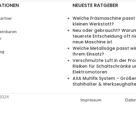
ATIONEN
NEUESTE RATGEBER
Welche Fräsmaschine passt 
artner
kleinen Werkstatt?
Neu oder gebraucht? Warum
reinbaren
teuerste Entscheidung oft ni
n
neue Maschine ist
Welche Metallsäge passt wir
ung
Ihrem Einsatz?
Verschmutzte Luft in der Pro
Risiken für Schaltschränke 
Elektromotoren
AXA Multifix System – Größen
Stahlhalter & Werkzeughalte
2024
Impressum
Daten