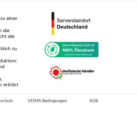
zu einer
 die
cht die
klich zu
duktion:
und
,
r erklärt
schutz
VDMA Bedingungen
AGB