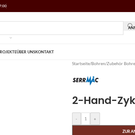
7:00
ANM
ROJEKTE
ÜBER UNS
KONTAKT
Startseite
/
Bohren
/
Zubehör Bohr
2-Hand-Zykl
Alternative:
-
+
ZUR A