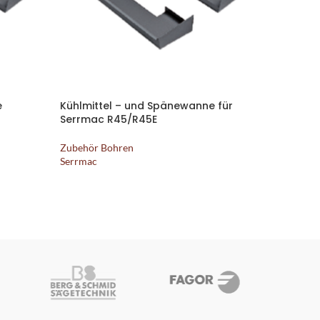
e
Kühlmittel – und Spänewanne für
Kühlmitt
Serrmac R45/R45E
Serrmac
Zubehör Bohren
Zubehör 
Serrmac
Serrmac