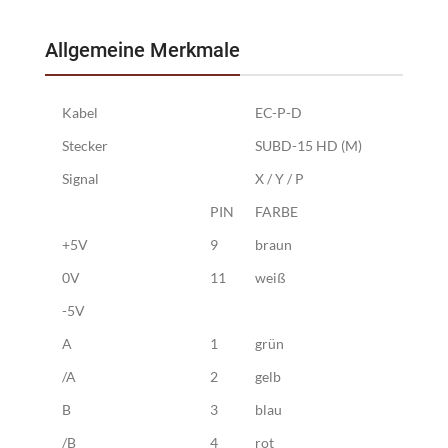
Allgemeine Merkmale
Kabel
EC-P-D
Stecker
SUBD-15 HD (M)
Signal
X / Y / P
PIN
FARBE
+5V
9
braun
0V
11
weiß
-5V
A
1
grün
/A
2
gelb
B
3
blau
/B
4
rot