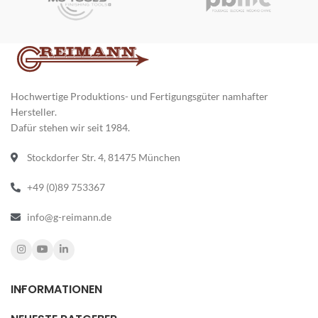
robustem Material und ermöglicht
robustem Material und ermöglicht
M
eine einfache Montage an der
eine einfache Montage an der
e
Maschine.
Maschine.
G
p
R
f
u
Hochwertige Produktions- und Fertigungsgüter namhafter
I
Hersteller.
s
Dafür stehen wir seit 1984.
D
b
Stockdorfer Str. 4, 81475 München
B
+49 (0)89 753367
info@g-reimann.de
INFORMATIONEN