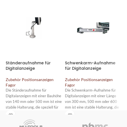
Ständeraufnahme für
Schwenkarm-Aufnahme
R
Digitalanzeige
für Digitalanzeige
a
Zubehör Positionsanzeigen
Zubehör Positionsanzeigen
Z
Fagor
Fagor
F
Die Ständeraufnahme für
Die Schwenkarm-Aufnahme für
D
Digitalanzeigen mit einer Bauhöhe
Digitalanzeigen mit einer Länge
D
von 140 mm oder 500 mm ist eine
von 300 mm, 500 mm oder 600
l
stabile Halterung, die speziell für
mm ist eine stabile Halterung, die
f
die Befestigung von
speziell für die Befestigung von
D
Digitalanzeigen entwickelt wurde.
Digitalanzeigen entwickelt wurde.
A
Die Aufnahme besteht aus
Die Aufnahme besteht aus
R