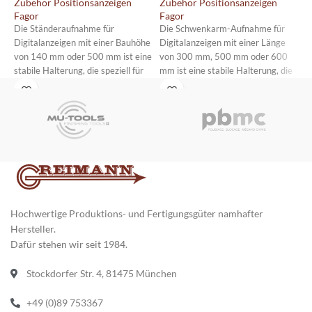
F
Zubehör Positionsanzeigen
Zubehör Positionsanzeigen
Fagor
Fagor
V
Die Ständeraufnahme für
Die Schwenkarm-Aufnahme für
S
Digitalanzeigen mit einer Bauhöhe
Digitalanzeigen mit einer Länge
von 140 mm oder 500 mm ist eine
von 300 mm, 500 mm oder 600
stabile Halterung, die speziell für
mm ist eine stabile Halterung, die
die Befestigung von
speziell für die Befestigung von
Digitalanzeigen entwickelt wurde.
Digitalanzeigen entwickelt wurde.
Die Aufnahme besteht aus
Die Aufnahme besteht aus
robustem Material und ermöglicht
robustem Material und ermöglicht
eine einfache Montage an der
eine einfache Montage an der
Maschine.
Maschine.
Hochwertige Produktions- und Fertigungsgüter namhafter
Hersteller.
Dafür stehen wir seit 1984.
Stockdorfer Str. 4, 81475 München
+49 (0)89 753367