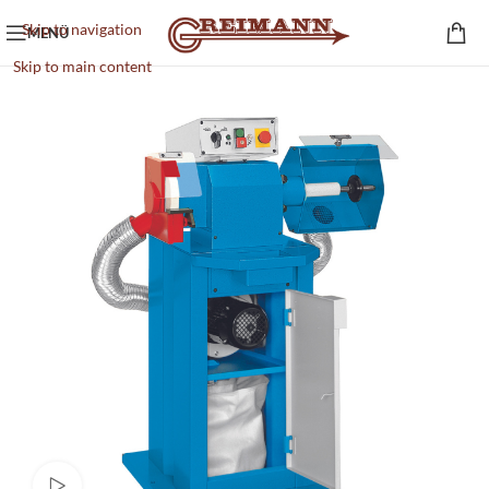
Skip to navigation
MENÜ
Skip to main content
Video ansehen