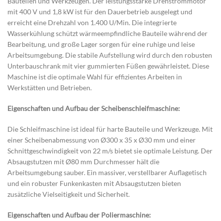
Bauteilen und Werkzeugen. Der leistungsstarke Drehstrommotor
mit 400 V und 1,8 kW ist für den Dauerbetrieb ausgelegt und
erreicht eine Drehzahl von 1.400 U/Min. Die integrierte
Wasserkühlung schützt wärmeempfindliche Bauteile während der
Bearbeitung, und große Lager sorgen für eine ruhige und leise
Arbeitsumgebung. Die stabile Aufstellung wird durch den robusten
Unterbauschrank mit vier gummierten Füßen gewährleistet. Diese
Maschine ist die optimale Wahl für effizientes Arbeiten in
Werkstätten und Betrieben.
Eigenschaften und Aufbau der Scheibenschleifmaschine:
Die Schleifmaschine ist ideal für harte Bauteile und Werkzeuge. Mit
einer Scheibenabmessung von Ø300 x 35 x Ø30 mm und einer
Schnittgeschwindigkeit von 22 m/s bietet sie optimale Leistung. Der
Absaugstutzen mit Ø80 mm Durchmesser hält die
Arbeitsumgebung sauber. Ein massiver, verstellbarer Auflagetisch
und ein robuster Funkenkasten mit Absaugstutzen bieten
zusätzliche Vielseitigkeit und Sicherheit.
Eigenschaften und Aufbau der Poliermaschine: