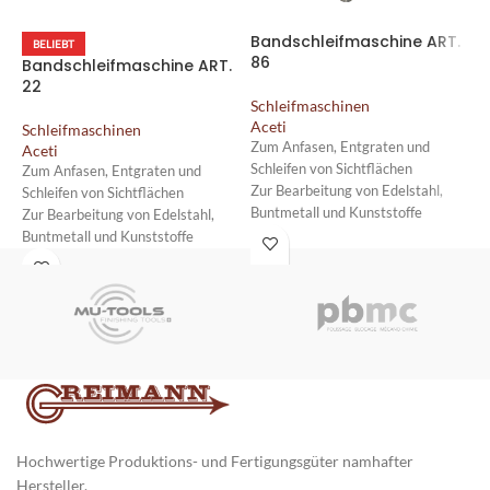
Bandschleifmaschine ART.
B
BELIEBT
86
8
Bandschleifmaschine ART.
22
Schleifmaschinen
S
Aceti
A
Schleifmaschinen
Zum Anfasen, Entgraten und
Z
Aceti
Schleifen von Sichtflächen
S
Zum Anfasen, Entgraten und
Zur Bearbeitung von Edelstahl,
F
Schleifen von Sichtflächen
Buntmetall und Kunststoffe
u
Zur Bearbeitung von Edelstahl,
Für die Bearbeitung kleiner und
H
Buntmetall und Kunststoffe
präziser Bauteile
F
Für die Bearbeitung kleiner und
Robuste Tischmaschine auf vier
g
präziser Bauteile
gummierten Füßen
Robuste Tischmaschine auf vier
gummierten Füßen
Hochwertige Produktions- und Fertigungsgüter namhafter
Hersteller.