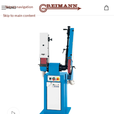
Skip to navigation
MENÜ
Skip to main content
Video ansehen