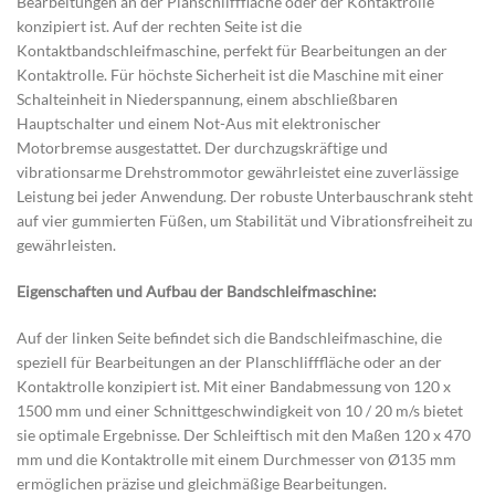
Bearbeitungen an der Planschlifffläche oder der Kontaktrolle
konzipiert ist. Auf der rechten Seite ist die
Kontaktbandschleifmaschine, perfekt für Bearbeitungen an der
Kontaktrolle. Für höchste Sicherheit ist die Maschine mit einer
Schalteinheit in Niederspannung, einem abschließbaren
Hauptschalter und einem Not-Aus mit elektronischer
Motorbremse ausgestattet. Der durchzugskräftige und
vibrationsarme Drehstrommotor gewährleistet eine zuverlässige
Leistung bei jeder Anwendung. Der robuste Unterbauschrank steht
auf vier gummierten Füßen, um Stabilität und Vibrationsfreiheit zu
gewährleisten.
Eigenschaften und Aufbau der
Bandschleifmaschine:
Auf der linken Seite befindet sich die Bandschleifmaschine, die
speziell für Bearbeitungen an der Planschlifffläche oder an der
Kontaktrolle konzipiert ist. Mit einer Bandabmessung von 120 x
1500 mm und einer Schnittgeschwindigkeit von 10 / 20 m/s bietet
sie optimale Ergebnisse. Der Schleiftisch mit den Maßen 120 x 470
mm und die Kontaktrolle mit einem Durchmesser von Ø135 mm
ermöglichen präzise und gleichmäßige Bearbeitungen.