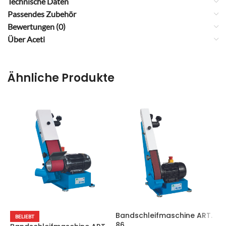
Technische Daten
Passendes Zubehör
Bewertungen (0)
Über Aceti
Ähnliche Produkte
Bandschleifmaschine ART.
B
BELIEBT
86
8