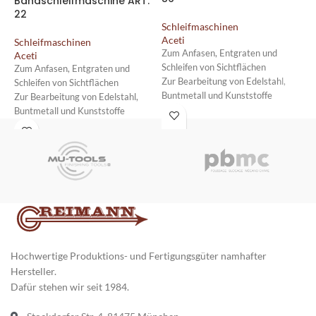
Bandschleifmaschine ART.
22
Schleifmaschinen
S
Aceti
A
Schleifmaschinen
Zum Anfasen, Entgraten und
Z
Aceti
Schleifen von Sichtflächen
S
Zum Anfasen, Entgraten und
Zur Bearbeitung von Edelstahl,
F
Schleifen von Sichtflächen
Buntmetall und Kunststoffe
u
Zur Bearbeitung von Edelstahl,
Für die Bearbeitung kleiner und
H
Buntmetall und Kunststoffe
präziser Bauteile
F
Für die Bearbeitung kleiner und
Robuste Tischmaschine auf vier
g
präziser Bauteile
gummierten Füßen
Robuste Tischmaschine auf vier
gummierten Füßen
Hochwertige Produktions- und Fertigungsgüter namhafter
Hersteller.
Dafür stehen wir seit 1984.