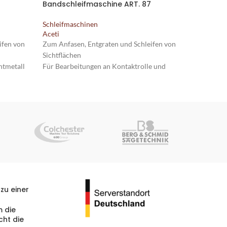
Bandschleifmaschine ART. 87
Bandschl
Schleifmaschinen
Schleifma
Aceti
Aceti
ifen von
Zum Anfasen, Entgraten und Schleifen von
Zum Anfase
Sichtflächen
Sichtfläch
ntmetall
Für Bearbeitungen an Kontaktrolle und
Für Bearb
Planschlifffläche
Planschliff
äziser
Hauptschalter mit Not-Aus
Hauptscha
Freistehende Maschine auf vier gummierten
Robuster 
gummierten
Füßen
gummierte
zu einer
 die
cht die