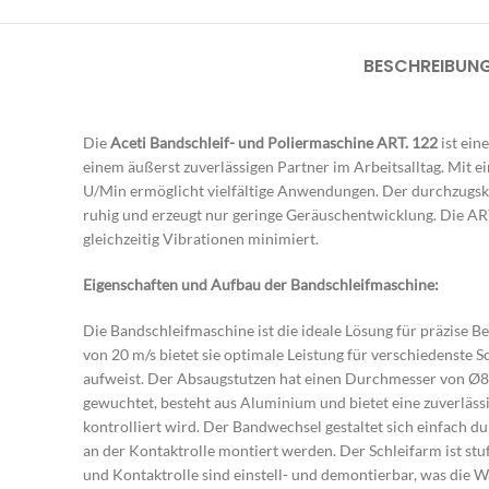
BESCHREIBUN
Die
Aceti Bandschleif- und Poliermaschine ART. 122
ist ein
einem äußerst zuverlässigen Partner im Arbeitsalltag. Mit 
U/Min ermöglicht vielfältige Anwendungen. Der durchzugskr
ruhig und erzeugt nur geringe Geräuschentwicklung. Die ART
gleichzeitig Vibrationen minimiert.
Eigenschaften und Aufbau der Bandschleifmaschine:
Die Bandschleifmaschine ist die ideale Lösung für präzise 
von 20 m/s bietet sie optimale Leistung für verschiedenst
aufweist. Der Absaugstutzen hat einen Durchmesser von Ø80
gewuchtet, besteht aus Aluminium und bietet eine zuverlässi
kontrolliert wird. Der Bandwechsel gestaltet sich einfach 
an der Kontaktrolle montiert werden. Der Schleifarm ist st
und Kontaktrolle sind einstell- und demontierbar, was die 