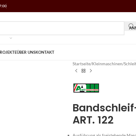
7:00
ANM
ROJEKTE
ÜBER UNS
KONTAKT
Startseite
/
Kleinmaschinen
/
Schle
Bandschleif
ART. 122
Ausführung als freistehende Mas