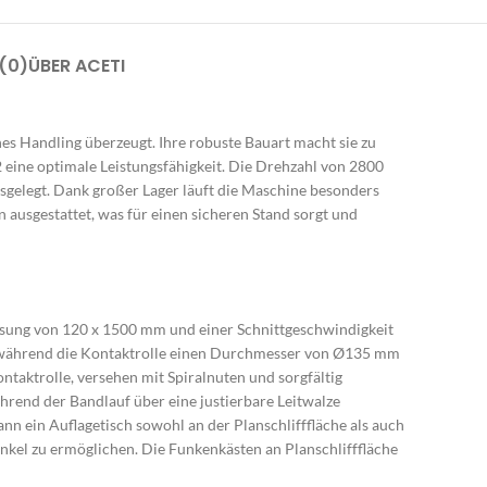
(0)
ÜBER ACETI
hes Handling überzeugt. Ihre robuste Bauart macht sie zu
 eine optimale Leistungsfähigkeit. Die Drehzahl von 2800
gelegt. Dank großer Lager läuft die Maschine besonders
ausgestattet, was für einen sicheren Stand sorgt und
essung von 120 x 1500 mm und einer Schnittgeschwindigkeit
m, während die Kontaktrolle einen Durchmesser von Ø135 mm
aktrolle, versehen mit Spiralnuten und sorgfältig
ährend der Bandlauf über eine justierbare Leitwalze
n ein Auflagetisch sowohl an der Planschlifffläche als auch
nkel zu ermöglichen. Die Funkenkästen an Planschlifffläche