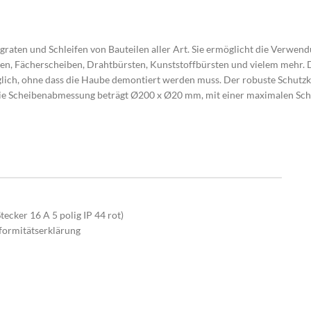
tgraten und Schleifen von Bauteilen aller Art. Sie ermöglicht die Verwen
eiben, Fächerscheiben, Drahtbürsten, Kunststoffbürsten und vielem meh
glich, ohne dass die Haube demontiert werden muss. Der robuste Schutzk
e Scheibenabmessung beträgt Ø200 x Ø20 mm, mit einer maximalen Schei
cker 16 A 5 polig IP 44 rot)
formitätserklärung