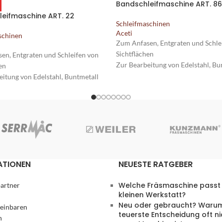
Bandschleifmaschine ART. 86
eifmaschine ART. 22
Schleifmaschinen
Aceti
schinen
Zum Anfasen, Entgraten und Schle
Sichtflächen
en, Entgraten und Schleifen von
Zur Bearbeitung von Edelstahl, Bu
en
und Kunststoffe
eitung von Edelstahl, Buntmetall
Für die Bearbeitung kleiner und pr
stoffe
Bauteile
arbeitung kleiner und präziser
Robuste Tischmaschine auf vier 
Füßen
ischmaschine auf vier gummierten
ATIONEN
NEUESTE RATGEBER
Welche Fräsmaschine passt 
artner
kleinen Werkstatt?
Neu oder gebraucht? Warum
reinbaren
teuerste Entscheidung oft ni
n