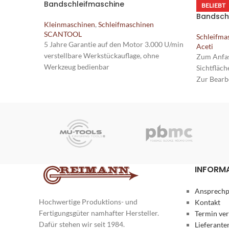
Bandschleifmaschine
BELIEBT
Bandschl
Kleinmaschinen
,
Schleifmaschinen
SCANTOOL
Schleifma
5 Jahre Garantie auf den Motor 3.000 U/min
Aceti
verstellbare Werkstückauflage, ohne
Zum Anfas
Werkzeug bedienbar
Sichtfläch
Bandeinstellung vorne an der
Zur Bearb
Kontaktscheibe
und Kunst
Der Motor verfügt über eine Motorbremse*,
Für die Be
d.h. Motor läuft nicht nach
Bauteile
Leichter und schneller Schleifbandwechsel
Robuste T
ohne Werkzeuge
Füßen
* ausgenommen 5,5 PS Motoren
INFORM
Ansprechp
Hochwertige Produktions- und
Kontakt
Fertigungsgüter namhafter Hersteller.
Termin ve
Dafür stehen wir seit 1984.
Lieferante