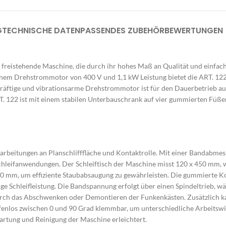
G
TECHNISCHE DATEN
PASSENDES ZUBEHÖR
BEWERTUNGEN 
e freistehende Maschine, die durch ihr hohes Maß an Qualität und einfac
einem Drehstrommotor von 400 V und 1,1 kW Leistung bietet die ART. 122
äftige und vibrationsarme Drehstrommotor ist für den Dauerbetrieb aus
. 122 ist mit einem stabilen Unterbauschrank auf vier gummierten Füßen 
Bearbeitungen an Planschlifffläche und Kontaktrolle. Mit einer Bandabm
e Schleifanwendungen. Der Schleiftisch der Maschine misst 120 x 450 m
 mm, um effiziente Staubabsaugung zu gewährleisten. Die gummierte Kont
ge Schleifleistung. Die Bandspannung erfolgt über einen Spindeltrieb, w
durch das Abschwenken oder Demontieren der Funkenkästen. Zusätzlich kan
ufenlos zwischen 0 und 90 Grad klemmbar, um unterschiedliche Arbeitswi
Wartung und Reinigung der Maschine erleichtert.