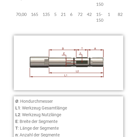
150
70,00
165
135
5
21
6
72
42
15-
1
82
150
Ø
: Hondurchmesser
L1
: Werkzeug Gesamtlänge
L2
: Werkzeug Nutzlänge
E
: Breite der Segmente
T
: Länge der Segmente
n
: Anzahl der Segmente