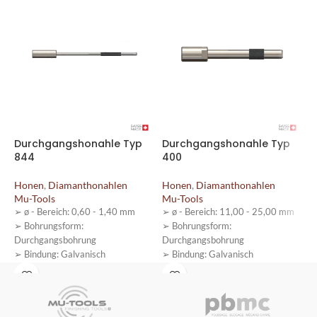
Durchgangshonahle Typ
Durchgangshonahle Typ
D
844
400
4
Honen
,
Diamanthonahlen
Honen
,
Diamanthonahlen
H
Mu-Tools
Mu-Tools
M
➢ ø - Bereich: 0,60 - 1,40 mm
➢ ø - Bereich: 11,00 - 25,00 mm
➢
➢ Bohrungsform:
➢ Bohrungsform:
➢
Durchgangsbohrung
Durchgangsbohrung
D
➢ Bindung: Galvanisch
➢ Bindung: Galvanisch
➢
➢ Ausführung: normale
➢
Ausführung
U