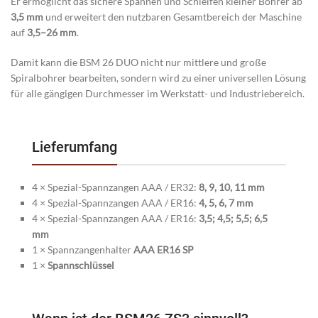
Er ermöglicht das sichere Spannen und Schleifen kleiner Bohrer ab
3,5 mm
und erweitert den nutzbaren Gesamtbereich der Maschine
auf
3,5–26 mm
.
Damit kann die BSM 26 DUO nicht nur mittlere und große
Spiralbohrer bearbeiten, sondern wird zu einer universellen Lösung
für alle gängigen Durchmesser im Werkstatt- und Industriebereich.
Lieferumfang
4 × Spezial-Spannzangen AAA / ER32:
8, 9, 10, 11 mm
4 × Spezial-Spannzangen AAA / ER16:
4, 5, 6, 7 mm
4 × Spezial-Spannzangen AAA / ER16:
3,5; 4,5; 5,5; 6,5
mm
1 × Spannzangenhalter
AAA ER16 SP
1 ×
Spannschlüssel