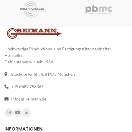
Ausspitzung) oder BSM 13 DUO (2
und hoher Wiederholgenauigkeit.
Ausspitzungen).
Ideal für Industrie, Werkzeugbau
Kompakter Präzisions-
und metallverarbeitende Betriebe.
Bohrerschleifer für Werkstätten,
Erweiterbar auf 3,5–26 mm bzw.
Instandhaltung, Fertigung und alle
12–34 mm.
Anwendungen, bei denen kleine
Bohrerdurchmesser zuverlässig
geschärft werden müssen.
Hochwertige Produktions- und Fertigungsgüter namhafter
Hersteller.
Dafür stehen wir seit 1984.
Stockdorfer Str. 4, 81475 München
+49 (0)89 753367
info@g-reimann.de
INFORMATIONEN