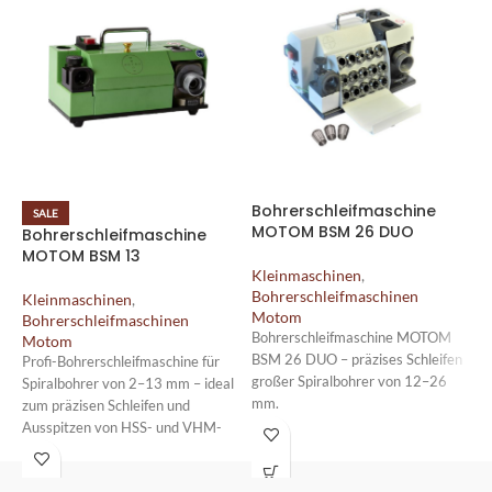
Bohrerschleifmaschine
SALE
MOTOM BSM 26 DUO
Bohrerschleifmaschine
D
MOTOM BSM 13
M
Kleinmaschinen
,
Bohrerschleifmaschinen
Kleinmaschinen
,
K
Motom
Bohrerschleifmaschinen
B
Bohrerschleifmaschine MOTOM
Motom
M
BSM 26 DUO – präzises Schleifen
Profi-Bohrerschleifmaschine für
D
großer Spiralbohrer von 12–26
Spiralbohrer von 2–13 mm – ideal
S
mm.
zum präzisen Schleifen und
Mit zwei Ausspitzvorrichtungen
Ausspitzen von HSS- und VHM-
für Spitzenanschliff und
Bohrern.
Hinterschliff, geführtem MOTOM-
Erhältlich als BSM 13 UNO (1
Schleifprinzip, CBN-Schleifscheibe