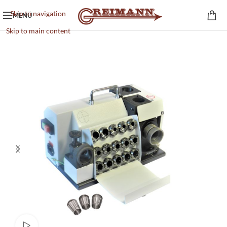
Skip to navigation
MENÜ
Skip to main content
Video ansehen