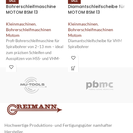
SALE
SALE
Bohrerschleifmaschine
Diamantschleifscheibe für
Z
MOTOM BSM 13
MOTOM BSM 13
S
Kleinmaschinen
,
Kleinmaschinen
,
Bohrerschleifmaschinen
Bohrerschleifmaschinen
K
Motom
Motom
B
M
Profi-Bohrerschleifmaschine für
Diamantschleifscheibe für VHM
1
Spiralbohrer von 2–13 mm – ideal
Spiralbohrer
Z
zum präzisen Schleifen und
m
Ausspitzen von HSS- und VHM-
f
Bohrern.
Erhältlich als BSM 13 UNO (1
Ausspitzung) oder BSM 13 DUO (2
Ausspitzungen).
Kompakter Präzisions-
Bohrerschleifer für Werkstätten,
Instandhaltung, Fertigung und alle
Anwendungen, bei denen kleine
Bohrerdurchmesser zuverlässig
geschärft werden müssen.
Hochwertige Produktions- und Fertigungsgüter namhafter
Hersteller.