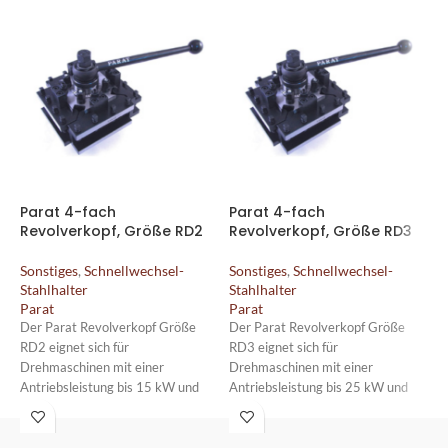
Parat 4-fach
Parat 4-fach
P
Revolverkopf, Größe RD2
Revolverkopf, Größe RD3
R
Sonstiges
,
Schnellwechsel-
Sonstiges
,
Schnellwechsel-
S
Stahlhalter
Stahlhalter
S
Parat
Parat
P
Der Parat Revolverkopf Größe
Der Parat Revolverkopf Größe
D
RD2 eignet sich für
RD3 eignet sich für
R
Drehmaschinen mit einer
Drehmaschinen mit einer
D
Antriebsleistung bis 15 kW und
Antriebsleistung bis 25 kW und
A
einer Schlittenbreite von maximal
einer Schlittenbreite von maximal
e
150 mm.
180 mm.
2