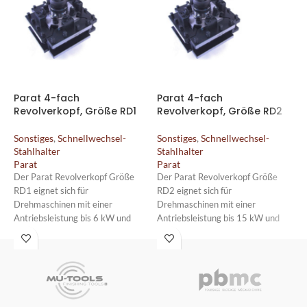
Parat 4-fach
Parat 4-fach
S
Revolverkopf, Größe RD1
Revolverkopf, Größe RD2
S
1
Sonstiges
,
Schnellwechsel-
Sonstiges
,
Schnellwechsel-
Stahlhalter
Stahlhalter
S
Parat
Parat
S
A
Der Parat Revolverkopf Größe
Der Parat Revolverkopf Größe
i
RD1 eignet sich für
RD2 eignet sich für
S
Drehmaschinen mit einer
Drehmaschinen mit einer
Antriebsleistung bis 6 kW und
Antriebsleistung bis 15 kW und
G
einer Schlittenbreite von maximal
einer Schlittenbreite von maximal
s
100 mm.
150 mm.
A
e
1
D
b