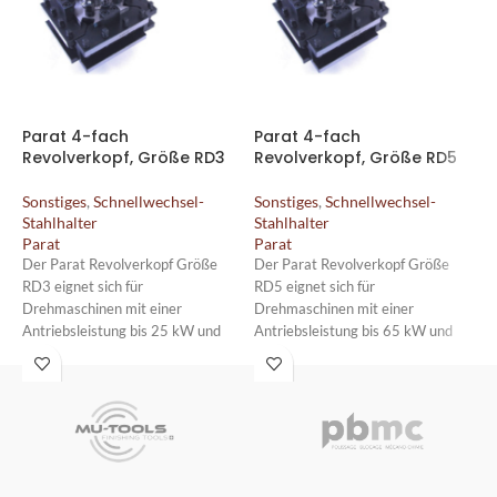
Parat 4-fach
Parat 4-fach
S
Revolverkopf, Größe RD3
Revolverkopf, Größe RD5
S
0
Sonstiges
,
Schnellwechsel-
Sonstiges
,
Schnellwechsel-
Stahlhalter
Stahlhalter
S
Parat
Parat
S
A
Der Parat Revolverkopf Größe
Der Parat Revolverkopf Größe
i
RD3 eignet sich für
RD5 eignet sich für
S
Drehmaschinen mit einer
Drehmaschinen mit einer
Antriebsleistung bis 25 kW und
Antriebsleistung bis 65 kW und
G
einer Schlittenbreite von maximal
einer Schlittenbreite von maximal
e
180 mm.
300 mm.
e
u
m
D
b