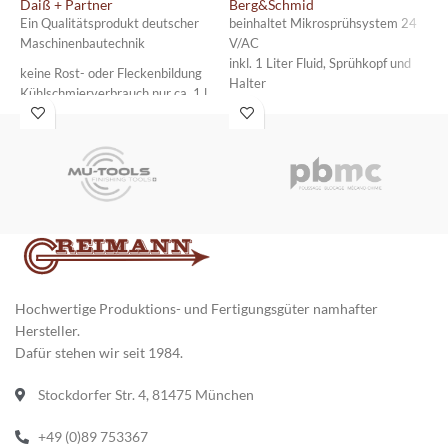
Daiß + Partner
Berg&Schmid
B
Ein Qualitätsprodukt deutscher
beinhaltet Mikrosprühsystem 24
b
Maschinenbautechnik
V/AC
V
inkl. 1 Liter Fluid, Sprühkopf und
i
keine Rost- oder Fleckenbildung
Halter
H
Kühlschmierverbrauch nur ca. 1 l
auf ca. 160 h
kein Kühlwasser mehr am Boden
keine Kühlwasser-Entsorgung
mehr
absolut ungiftig
geruchsneutral und
hautverträglich
Hochwertige Produktions- und Fertigungsgüter namhafter
Hersteller.
Dafür stehen wir seit 1984.
Stockdorfer Str. 4, 81475 München
+49 (0)89 753367