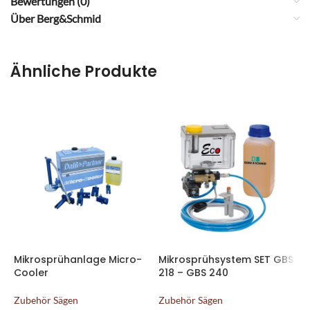
Bewertungen (0)
Über Berg&Schmid
Ähnliche Produkte
Mikrosprühanlage Micro-
Mikrosprühsystem SET GBS
M
Cooler
218 – GBS 240
2
Zubehör Sägen
Zubehör Sägen
Z