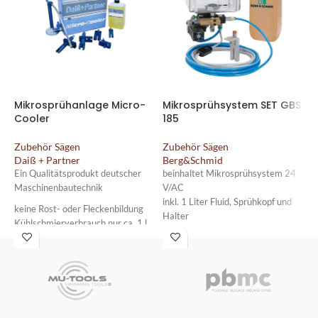
Mikrosprühanlage Micro-
Mikrosprühsystem SET GBS
M
Cooler
185
2
Zubehör Sägen
Zubehör Sägen
Z
Daiß + Partner
Berg&Schmid
B
Ein Qualitätsprodukt deutscher
beinhaltet Mikrosprühsystem 24
b
Maschinenbautechnik
V/AC
V
inkl. 1 Liter Fluid, Sprühkopf und
i
keine Rost- oder Fleckenbildung
Halter
H
Kühlschmierverbrauch nur ca. 1 l
auf ca. 160 h
kein Kühlwasser mehr am Boden
keine Kühlwasser-Entsorgung
mehr
absolut ungiftig
geruchsneutral und