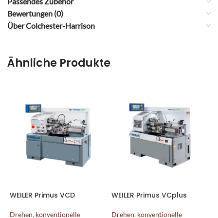
Passendes Zubehör
Bewertungen (0)
Über Colchester-Harrison
Ähnliche Produkte
WEILER Primus VCD
WEILER Primus VCplus
W
E
Drehen
,
konventionelle
Drehen
,
konventionelle