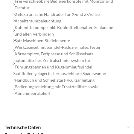
Frei verschiebbare Bedienerkonsole mit Monitor und
Tastatur
2 elektronische Handräder für X-und Z-Achse
Arbeitsraumbeleuchtung
Kühlmittelpumpe inkl. Kühlmittelbehälter, Schläuche
und allen Verbindern
Satz Maschinen-Stellelemente
Werkzeugset mit Spindel-Reduzierhülse, fester
Körnerspitze, Fettpresse und Schlüsselsatz
automatisches Zentralschmiersystem für
Führungsbahnen und Kugelumlaufspindel
auf Rollen gelagerte, herausziehbare Spänewanne
Handbuch und Schnellstart-/Kurzanleitung
Bedienungsanleitung mit Ersatzteilliste sowie
Abnahmeprotokoll
Technische Daten