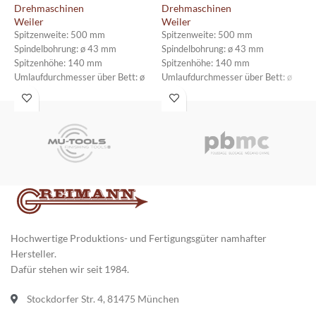
Drehmaschinen
Drehmaschinen
D
Weiler
Weiler
D
W
Spitzenweite: 500 mm
Spitzenweite: 500 mm
S
Spindelbohrung: ø 43 mm
Spindelbohrung: ø 43 mm
S
Spitzenhöhe: 140 mm
Spitzenhöhe: 140 mm
S
Umlaufdurchmesser über Bett: ø
Umlaufdurchmesser über Bett: ø
U
280 mm
280 mm
2
Hochwertige Produktions- und Fertigungsgüter namhafter
Hersteller.
Dafür stehen wir seit 1984.
Stockdorfer Str. 4, 81475 München