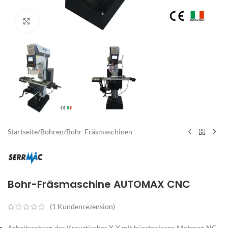
Zum Vergrößern klicken
Startseite
/
Bohren
/
Bohr-Fräsmaschinen
Bohr-Fräsmaschine AUTOMAX CNC
(
1
Kundenrezension)
Arbeitsachsen des Kreuztisches X-Y mit bürstenlosen Motoren NC-