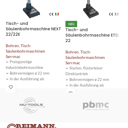
Tisch- und
NEU
Säulenbohrmaschine NEXT
Tisch- und
T
22/22E
Säulenbohrmaschine ETD
S
22
3
Bohren
,
Tisch-
Säulenbohrmaschinen
Bohren
,
Tisch-
B
Serrmac
Säulenbohrmaschinen
S
➢ Preisgünstige
Serrmac
S
Industriebohrmaschine
➢ Starker, flüsterleiser
➢
➢ Bohrvermögen ø 22 mm
Direktantrieb
D
➢ In der Ausführung als
➢ Bohrvermögen ø 22 mm
➢
Tischbohrmaschine oder
➢ In der Ausführung als
➢
Säulenbohrmaschine wählbar
Tischbohrmaschine oder
B
➢ 3 verschiedenen Stufengetriebe
Säulenbohrmaschine wählbar
D
wählbar
➢ Innovatives Membran-
➢
Bedienfeld mit integrierter
S
Drehzahlanzeige
➢ Umfangreiche
Serienausstattung