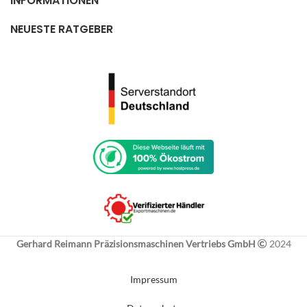
INFORMATIONEN
Gusseisernes Prismabett
minimiert Schwingungen
NEUESTE RATGEBER
Durchzugskräftiger und
vibrationsarmer Drehstrommotor
Motor für Dauerbetrieb geeignet
Große Lager garantieren hohe
Laufruhe bei geringer
Geräuschentwicklung
Stabiler Unterbauschrank auf vier
gummierten Füßen
Gerhard Reimann Präzisionsmaschinen Vertriebs GmbH
2024
Impressum