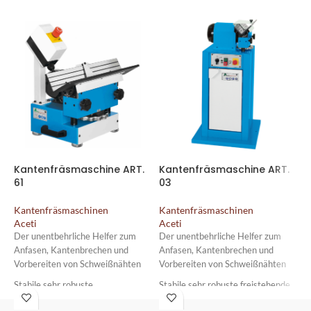
Kantenfräsmaschine ART.
Kantenfräsmaschine ART.
B
61
03
K
8
Kantenfräsmaschinen
Kantenfräsmaschinen
Aceti
Aceti
K
A
Der unentbehrliche Helfer zum
Der unentbehrliche Helfer zum
Z
Anfasen, Kantenbrechen und
Anfasen, Kantenbrechen und
o
Vorbereiten von Schweißnähten
Vorbereiten von Schweißnähten
S
Stabile sehr robuste
Stabile sehr robuste freistehende
B
Tischmaschine mit hoher Laufruhe
Maschine mit hoher Laufruhe und
B