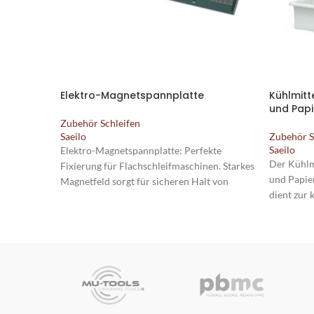
Elektro-Magnetspannplatte
Kühlmitt
und Papi
Zubehör Schleifen
Saeilo
Zubehör S
Saeilo
Elektro-Magnetspannplatte: Perfekte
Der Kühlm
Fixierung für Flachschleifmaschinen. Starkes
und Papie
Magnetfeld sorgt für sicheren Halt von
dient zur 
Werkstücken. Effizientes Schleifen mit
Kühlmitte
maximaler Präzision.
Verunrein
oder 135 l