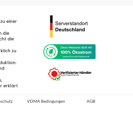
zu einer
 die
cht die
klich zu
duktion:
und
,
r erklärt
schutz
VDMA Bedingungen
AGB