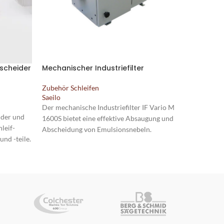
scheider
Mechanischer Industriefilter
Innensch
Zubehör Schleifen
Zubehör S
Saeilo
Saeilo
Der mechanische Industriefilter IF Vario M
Die Innens
ider und
1600S bietet eine effektive Absaugung und
nachrüstba
leif-
Abscheidung von Emulsionsnebeln.
und verfüg
nd -teile.
0,75 kW. M
halt
U/min und
mm bietet 