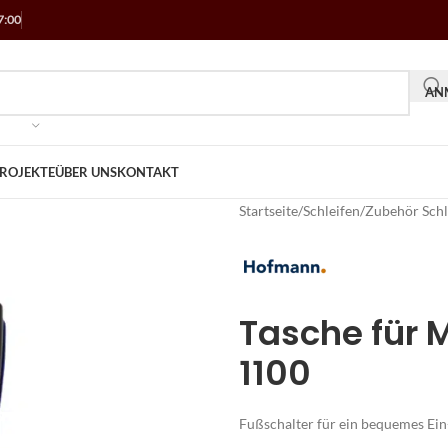
7:00
ANM
ROJEKTE
ÜBER UNS
KONTAKT
Startseite
/
Schleifen
/
Zubehör Schl
Tasche für 
1100
Fußschalter für ein bequemes Ei