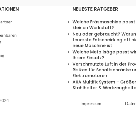
ATIONEN
NEUESTE RATGEBER
Welche Fräsmaschine passt 
artner
kleinen Werkstatt?
Neu oder gebraucht? Warum
reinbaren
teuerste Entscheidung oft ni
n
neue Maschine ist
Welche Metallsäge passt wir
ung
Ihrem Einsatz?
Verschmutzte Luft in der Pro
Risiken für Schaltschränke 
Elektromotoren
AXA Multifix System – Größen
Stahlhalter & Werkzeughalte
2024
Impressum
Daten