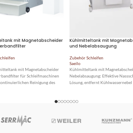
eltank mit Magnetabscheider
Kühlmitteltank mit Magnetab
erbandfilter
und Nebelabsaugung
chleifen
Zubehör Schleifen
Saeilo
itteltank mit Magnetabscheider
Kühlmitteltank mit Magnetabsche
rbandfilter für Schleifmaschinen
Nebelabsaugung: Effektive Nasssch
kontinuierlichen Reinigung des
Lösung, entfernt Kühlwassernebel u
ls von
Nicht für Trockenschleifen. Tankin
igungen.Tankinhalt wahlweise 70 l
wahlweise 70 l oder 90 l.
.