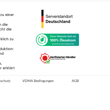
zu einer
 die
cht die
klich zu
duktion:
und
,
r erklärt
schutz
VDMA Bedingungen
AGB