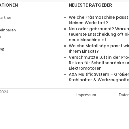
ATIONEN
NEUESTE RATGEBER
Welche Fräsmaschine passt 
artner
kleinen Werkstatt?
Neu oder gebraucht? Warum
reinbaren
teuerste Entscheidung oft ni
n
neue Maschine ist
Welche Metallsäge passt wir
ung
Ihrem Einsatz?
Verschmutzte Luft in der Pro
Risiken für Schaltschränke 
Elektromotoren
AXA Multifix System – Größen
Stahlhalter & Werkzeughalte
2024
Impressum
Daten