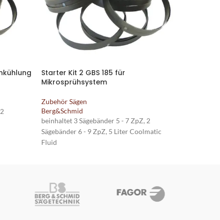
enkühlung
Starter Kit 2 GBS 185 für
Starter K
Mikrosprühsystem
Mikrosp
Zubehör Sägen
Zubehör S
Berg&Schmid
Berg&Sch
 2
beinhaltet 3 Sägebänder 5 - 7 ZpZ, 2
beinhaltet
Sägebänder 6 - 9 ZpZ, 5 Liter Coolmatic
Sägebänder
Fluid
Fluid