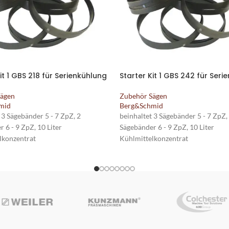
it 1 GBS 218 für Serienkühlung
Starter Kit 1 GBS 242 für Seri
Sägen
Zubehör Sägen
mid
Berg&Schmid
 3 Sägebänder 5 - 7 ZpZ, 2
beinhaltet 3 Sägebänder 5 - 7 ZpZ,
 6 - 9 ZpZ, 10 Liter
Sägebänder 6 - 9 ZpZ, 10 Liter
lkonzentrat
Kühlmittelkonzentrat