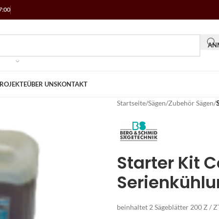
7:00
ANM
ROJEKTE
ÜBER UNS
KONTAKT
Startseite
/
Sägen
/
Zubehör Sägen
/
Starter Kit 
Serienkühl
beinhaltet 2 Sägeblätter 200 Z / Z