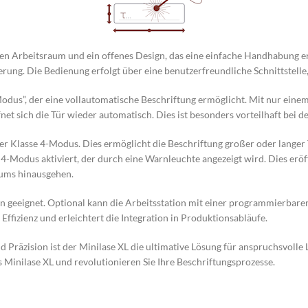
en Arbeitsraum und ein offenes Design, das eine einfache Handhabung erm
rung. Die Bedienung erfolgt über eine benutzerfreundliche Schnittstelle,
odus”, der eine vollautomatische Beschriftung ermöglicht. Mit nur einem
et sich die Tür wieder automatisch. Dies ist besonders vorteilhaft bei d
r Klasse 4-Modus. Dies ermöglicht die Beschriftung großer oder langer Te
4-Modus aktiviert, der durch eine Warnleuchte angezeigt wird. Dies eröffn
aums hinausgehen.
ilen geeignet. Optional kann die Arbeitsstation mit einer programmierbar
Effizienz und erleichtert die Integration in Produktionsabläufe.
und Präzision ist der Minilase XL die ultimative Lösung für anspruchsvo
 Minilase XL und revolutionieren Sie Ihre Beschriftungsprozesse.