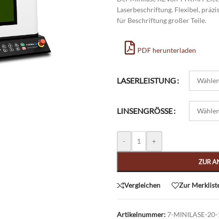
Laserbeschriftung. Flexibel, präz
für Beschriftung großer Teile.
PDF herunterladen
Alternative:
LASERLEISTUNG
LINSENGRÖSSE
-
+
ZUR A
Vergleichen
Zur Merklist
Artikelnummer:
7-MINILASE-20-