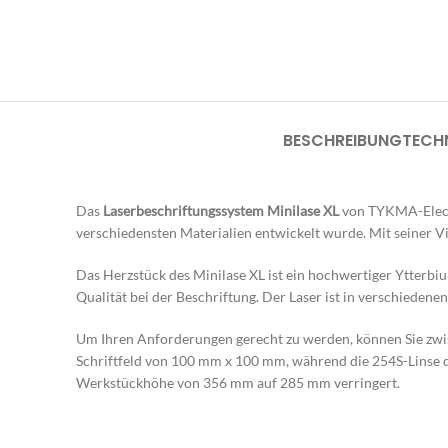
BESCHREIBUNG
TECH
Das
Laserbeschriftungssystem Minilase XL
von TYKMA-Electro
verschiedensten Materialien entwickelt wurde. Mit seiner Vi
Das Herzstück des Minilase XL ist ein hochwertiger Ytterbi
Qualität bei der Beschriftung. Der Laser ist in verschieden
Um Ihren Anforderungen gerecht zu werden, können Sie zwis
Schriftfeld von 100 mm x 100 mm, während die 254S-Linse d
Werkstückhöhe von 356 mm auf 285 mm verringert.