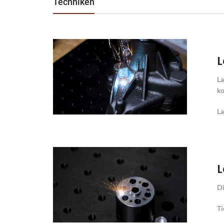
Techniken
L
La
ko
La
L
Di
Ti