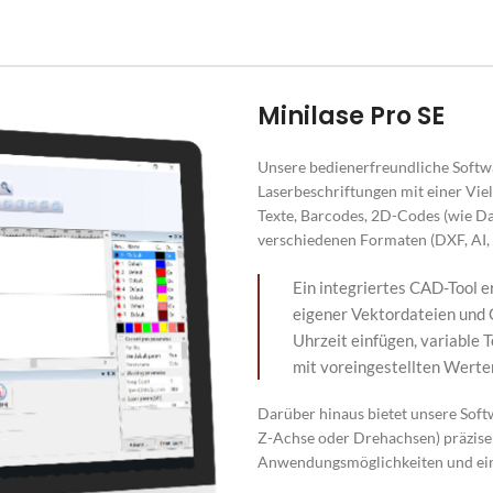
Minilase Pro SE
Unsere bedienerfreundliche Softwa
Laserbeschriftungen mit einer Vie
Texte, Barcodes, 2D-Codes (wie Da
verschiedenen Formaten (DXF, AI, 
Ein integriertes CAD-Tool e
eigener Vektordateien und
Uhrzeit einfügen, variable
mit voreingestellten Werte
Darüber hinaus bietet unsere Softwa
Z-Achse oder Drehachsen) präzise 
Anwendungsmöglichkeiten und eine 