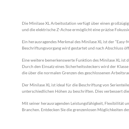
Die Minilase XL Arbeitsstation verfügt über einen großzügig
und die elektrische Z-Achse ermöglicht eine präzise Fokussie
Ein herausragendes Merkmal des Minilase XL ist der “Easy-M
Beschriftungsvorgang wird gestartet und nach Abschluss öffn
Eine weitere bemerkenswerte Funktion des Minilase XL ist de
Durch den Einsatz eines Sicherheitssteckers wird der Klasse 
die über die normalen Grenzen des geschlossenen Arbeitsr
Der Minilase XL ist ideal für die Beschriftung von Seriente
unterschiedlichen Höhen zu beschriften. Dies verbessert die 
Mit seiner herausragenden Leistungsfähigkeit, Flexibilität 
Branchen. Entdecken Sie die grenzenlosen Möglichkeiten des