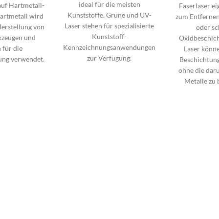
ideal für die meisten
uf Hartmetall-
Faserlaser ei
Kunststoffe. Grüne und UV-
artmetall wird
zum Entfernen
Laser stehen für spezialisierte
Herstellung von
oder s
Kunststoff-
kzeugen und
Oxidbeschic
Kennzeichnungsanwendungen
 für die
Laser könn
zur Verfügung.
ung verwendet.
Beschichtung
ohne die dar
Metalle zu 