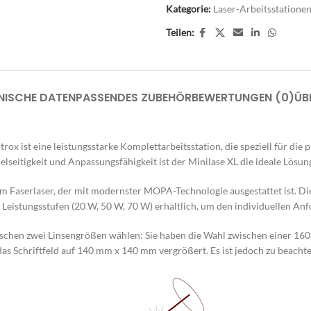
Kategorie:
Laser-Arbeitsstatione
Teilen:
NISCHE DATEN
PASSENDES ZUBEHÖR
BEWERTUNGEN (0)
ÜB
x ist eine leistungsstarke Komplettarbeitsstation, die speziell für die
elseitigkeit und Anpassungsfähigkeit ist der Minilase XL die ideale Lösu
um Faserlaser, der mit modernster MOPA-Technologie ausgestattet ist. D
en Leistungsstufen (20 W, 50 W, 70 W) erhältlich, um den individuellen A
chen zwei Linsengrößen wählen: Sie haben die Wahl zwischen einer 160S-
as Schriftfeld auf 140 mm x 140 mm vergrößert. Es ist jedoch zu beacht