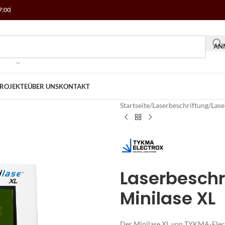
7:00
ANM
ROJEKTE
ÜBER UNS
KONTAKT
Startseite
/
Laserbeschriftung
/
Lase
Laserbesch
Minilase XL
Der Minilase XL von TYKMA-Electr