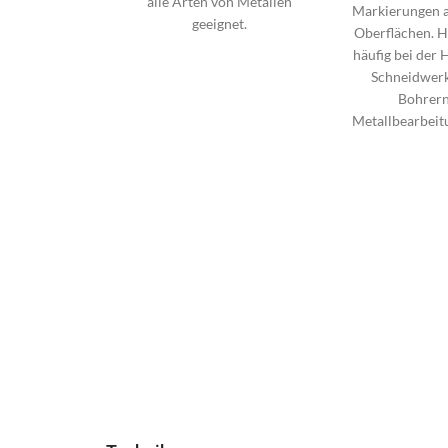
alle Arten von Metallen
Markierungen a
geeignet.
Oberflächen. H
häufig bei der 
Schneidwer
Bohrern
Metallbearbeit