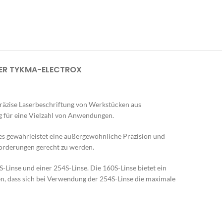
n
ER TYKMA-ELECTROX
 präzise Laserbeschriftung von Werkstücken aus
ng für eine Vielzahl von Anwendungen.
ies gewährleistet eine außergewöhnliche Präzision und
nforderungen gerecht zu werden.
Linse und einer 254S-Linse. Die 160S-Linse bietet ein
en, dass sich bei Verwendung der 254S-Linse die maximale