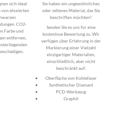
gnen sich ideal
Sie haben ein ungewöhnliches
 von eloxierten
oder seltenes Material, das Sie
chwarzen
beschriften möchten?
htungen. CO2-
Senden Sie es uns für eine
en Farbe und
kostenlose Bewertung zu. Wir
en entfernen,
verfügen über Erfahrung in der
unterliegenden
Markierung einer Vielzahl
beschädigen.
einzigartiger Materialien,
einschließlich, aber nicht
beschränkt auf:
Oberfläche von Kohlefaser
Synthetischer Diamant
PCD-Werkzeug
Graphit